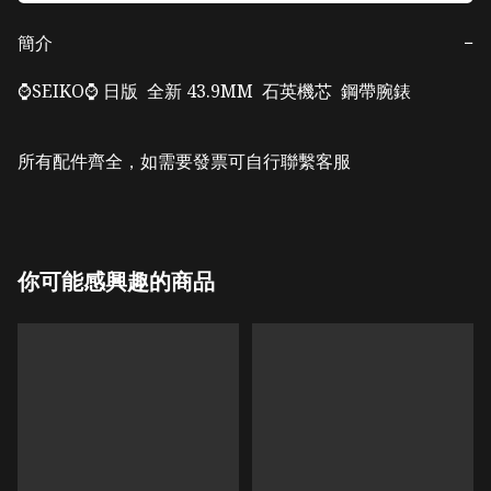
簡介
−
⌚️SEIKO⌚️ 日版  全新 43.9MM  石英機芯  鋼帶腕錶

所有配件齊全，如需要發票可自行聯繫客服
你可能感興趣的商品