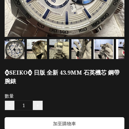
⌚️SEIKO⌚️ 日版 全新 43.9MM 石英機芯 鋼帶
腕錶
數量
−
+
加至購物車