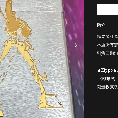
簡介
需要預訂嘅Z
本店所有需
到貨日期均
🔥Zippo
 《機動戰士-高達》元祖高達RX-78-2 

限量收藏級