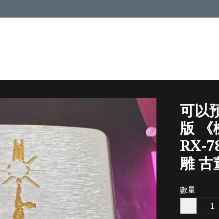
可以預訂
版 
RX-
雕 
數量
−