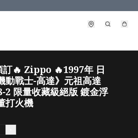
🔥 Zippo 🔥1997年 日
《機動戰士-高達》元祖高達
78-2 限量收藏級絕版 鍍金浮
古董打火機
+