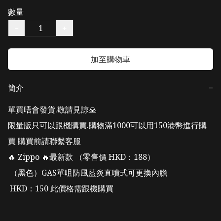
數量
−
+
加至購物車
簡介
−
單買唔會發貨.敬請見諒🙏

限量版只可以跟機購買.購物滿1000可以用150港幣進行購
買 購買前請聯繫客服

🔥 Zippo 🔥最新款 （零售價 HKD：188）

 （黑色）GAS單咀防風藍炎直噴式可更換內膽 

 HKD：150 此價格需跟機購買  
