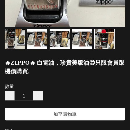
🔥ZIPPO🔥 白電油，珍貴美版油😍只限會員跟
機價購買.
數量
−
+
加至購物車