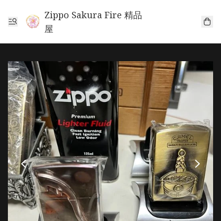
Zippo Sakura Fire 精品
屋