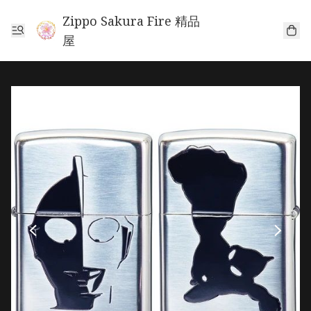
Zippo Sakura Fire 精品
屋