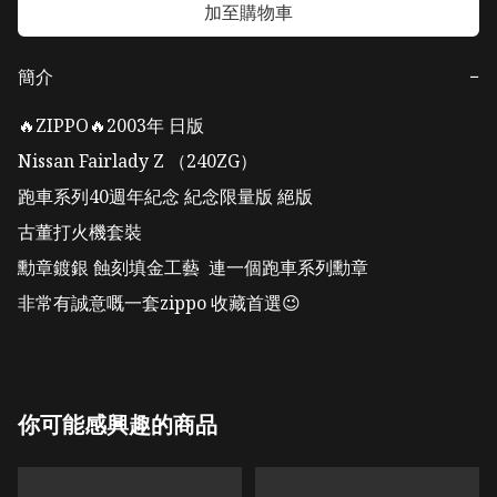
加至購物車
簡介
−
🔥ZIPPO🔥2003年 日版 

Nissan Fairlady Z （240ZG）

跑車系列40週年紀念 紀念限量版 絕版 

古董打火機套裝

勳章鍍銀 蝕刻填金工藝  連一個跑車系列勳章  

非常有誠意嘅一套zippo 收藏首選😉
你可能感興趣的商品