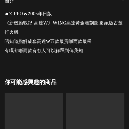
簡介
−
🔥ZIPPO🔥2005年日版	

《新機動戰記-高達W》WING高達黃金雕刻圖騰 絕版古董
打火機

唔知道點解成套高達w五款最贵喺而款最稀

有嘅都喺而款有冇人可以解釋到俾我知
你可能感興趣的商品