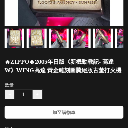
🔥ZIPPO🔥2005年日版《新機動戰記- 高達
W》WING高達 黃金雕刻圖騰絕版古董打火機
數量
−
+
加至購物車