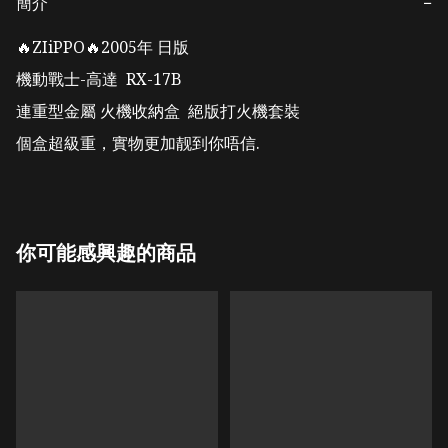
簡介
−
🔥ZIiPPO🔥2005年 日版 

機動戰士-高達  RX-17B 

連重型金屬 火機收納盒  絕版打火機套裝

個盒超級重，實物更加靓到你唔信.
你可能感興趣的商品