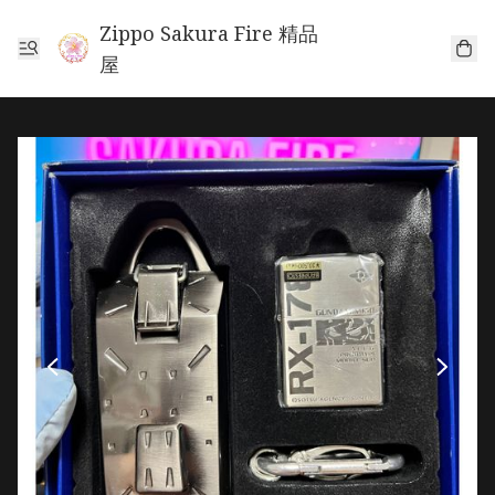
Zippo Sakura Fire 精品
屋