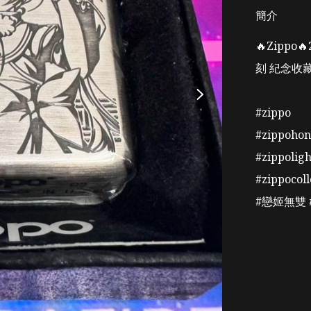
簡介
🔥Zipp
刻 紀念收藏
#zippo 

#zippoho
#zippolig
#zippocolle
#戀姬無雙 