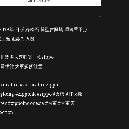
加至購物車
−
🔥2018年 日版 綠松石 翼型古圖騰 環繞重甲形 

工藝 鍍銀打火機

常多人喜歡嘅一款zippo

冒牌貨 大家多多注意

kurafire #sakurafirezippo 

ngkong #zippohk #zippo #火機 #打火機 

hter #zippoindonesia #古董 #古董店 
ection