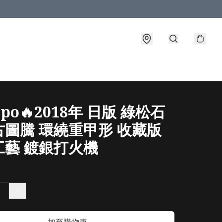
ppo🔥2018年 日版 綠松石
古圖騰 環繞重甲形 收藏版
工藝 鍍銀打火機
+