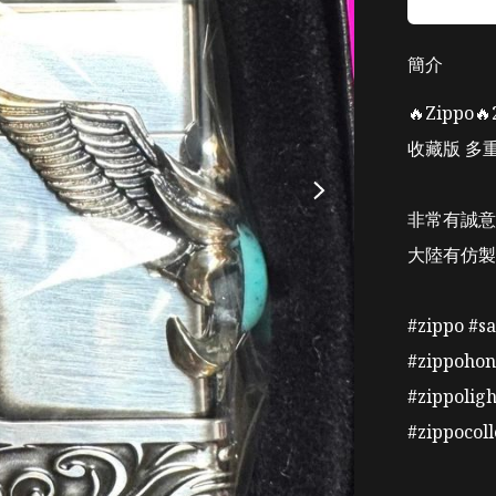
簡介
🔥Zippo
收藏版 多重
非常有誠意非
大陸有仿製
#zippo #sa
#zippoho
#zippolig
#zippocoll