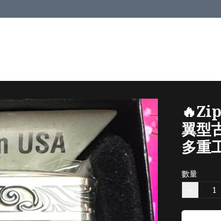
🔥Zi
翼型
多重
數量
−