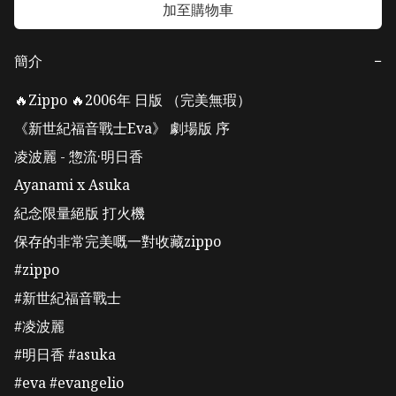
加至購物車
簡介
−
🔥Zippo 🔥2006年 日版 （完美無瑕）

《新世紀福音戰士Eva》 劇場版 序 

凌波麗 - 惣流·明日香

Ayanami x Asuka

紀念限量絕版 打火機

保存的非常完美嘅一對收藏zippo

#zippo 

#新世紀福音戰士 

#凌波麗 

#明日香 #asuka 

#eva #evangelio