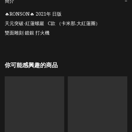
簡介
−
🔥RONSON🔥 2021年 日版  

天元突破-紅蓮螺巖   C款 （卡米那.大紅蓮團）

雙面雕刻 鍍銀 打火機
你可能感興趣的商品