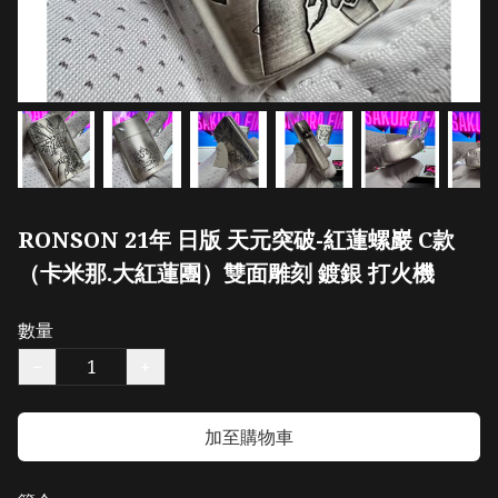
RONSON 21年 日版 天元突破-紅蓮螺巖 C款
（卡米那.大紅蓮團）雙面雕刻 鍍銀 打火機
數量
−
+
加至購物車