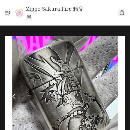
Zippo Sakura Fire 精品
屋