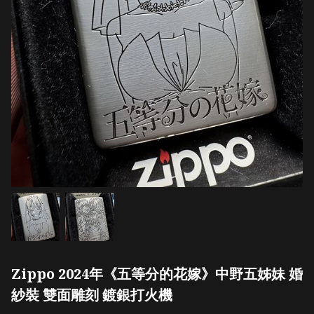
Zippo 2024年《五等分的花嫁》中野五姊妹 婚
紗裝 雙面雕刻 鍍銀打火機