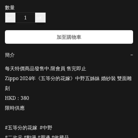
數量
−
+
加至購物車
簡介
−
每天特價商品發售中.限會員 售完即止

Zippo 2024年《五等分的花嫁》中野五姊妹 婚紗裝 雙面雕
刻

HKD：380

限時供應

#五等分的花嫁  #中野 

#二次元 #動漫 #周邊 #收藏品 
