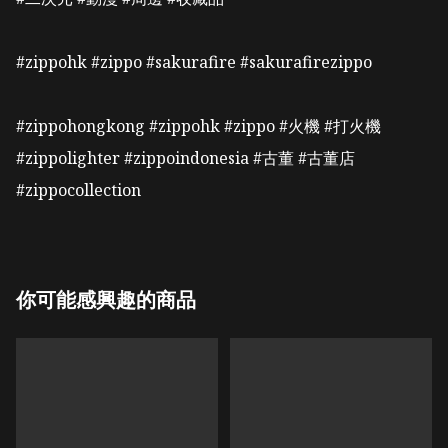
#zippohk #zippo #sakurafire #sakurafirezippo 

#zippohongkong #zippohk #zippo #火機 #打火機 

#zippolighter #zippoindonesia #古董 #古董店 

#zippocollection
你可能感興趣的商品